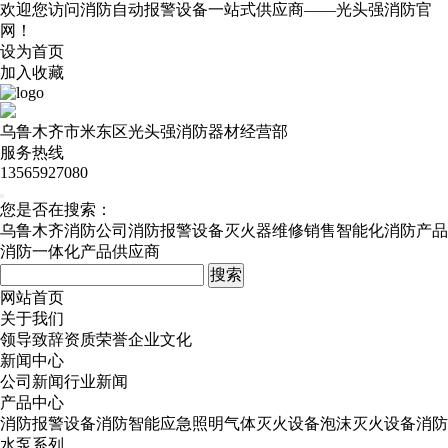
欢迎您访问消防自动报警设备一站式供应商——光头强消防官
网！
设为首页
加入收藏
乌鲁木齐市米东区光头强消防器材经营部
服务热线
13565927080
您是否在搜索：
乌鲁木齐消防公司
消防报警设备
灭火器维修销售
智能化消防产品
消防一体化产品供应商
网站首页
关于我们
领导致辞
资质荣誉
企业文化
新闻中心
公司新闻
行业新闻
产品中心
消防报警设备
消防智能应急照明
气体灭火设备
泡沫灭火设备
消防
水泵系列