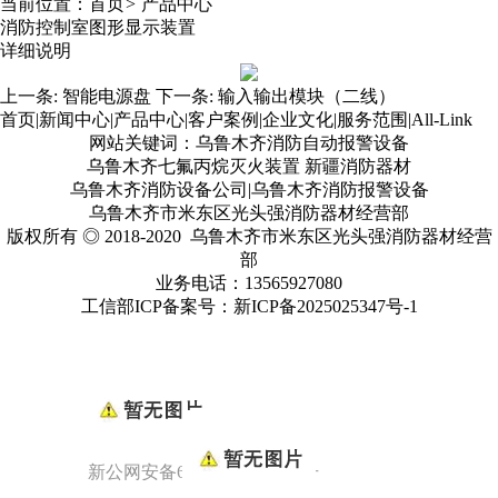
当前位置：
首页
>
产品中心
消防控制室图形显示装置
详细说明
上一条:
智能电源盘
下一条:
输入输出模块（二线）
首页
|
新闻中心
|
产品中心
|
客户案例
|
企业文化
|
服务范围
|
All-Link
网站关键词：乌鲁木齐消防自动报警设备
乌鲁木齐七氟丙烷灭火装置 新疆消防器材
乌鲁木齐消防设备公司|乌鲁木齐消防报警设备
乌鲁木齐市米东区光头强消防器材经营部
版权所有 ◎ 2018-2020 乌鲁木齐市米东区光头强消防器材经营
部
业务电话：13565927080
工信部ICP备案号：
新ICP备2025025347号
-1
新公网安备65010902000949号