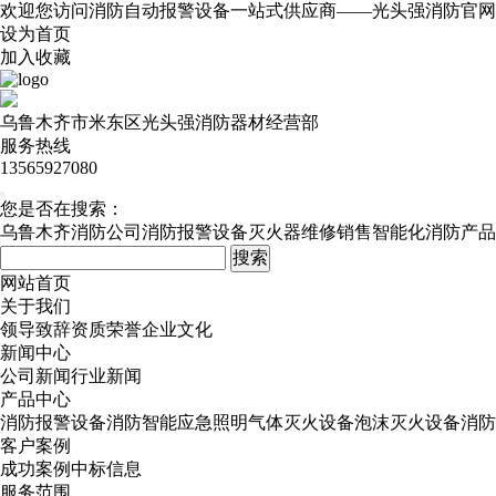
欢迎您访问消防自动报警设备一站式供应商——光头强消防官网
设为首页
加入收藏
乌鲁木齐市米东区光头强消防器材经营部
服务热线
13565927080
您是否在搜索：
乌鲁木齐消防公司
消防报警设备
灭火器维修销售
智能化消防产品
网站首页
关于我们
领导致辞
资质荣誉
企业文化
新闻中心
公司新闻
行业新闻
产品中心
消防报警设备
消防智能应急照明
气体灭火设备
泡沫灭火设备
消防
客户案例
成功案例
中标信息
服务范围