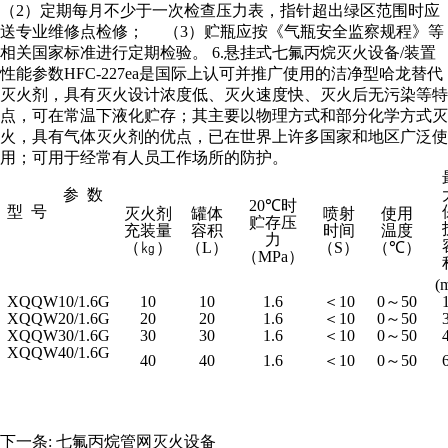
（2）定期每月不少于一次检查压力表，指针超出绿区范围时应
送专业维修点检修； （3）贮瓶应按《气瓶安全监察规程》等
相关国家标准进行定期检验。 6.悬挂式
七氟丙烷
灭火设备/装置
性能参数HFC-227ea是国际上认可并推广使用的洁净型哈龙替代
灭火剂，具有灭火设计浓度低、灭火速度快、灭火后无污染等特
点，可在常温下液化贮存；其主要以物理方式和部分化学方式灭
火，具有气体灭火剂的优点，已在世界上许多国家和地区广泛使
用；可用于经常有人员工作场所的防护。
参
数
20℃
时
型
号
灭火剂
罐体
喷射
使用
贮存压
充装量
容积
时间
温度
力
（㎏）
（
L
）
（
S
）
（
℃
）
（
MPa
）
(
XQQW10/1.6G
10
10
1.6
＜
10
0
～
50
XQQW20/1.6G
20
20
1.6
＜
10
0
～
50
XQQW30/1.6G
30
30
1.6
＜
10
0
～
50
XQQW40/1.6G
40
40
1.6
＜
10
0
～
50
下一条:
七氟丙烷管网灭火设备