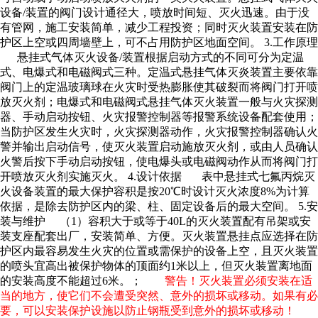
设备
/装置的阀门设计通径大，喷放时间短、灭火迅速。由于没
有管网，施工安装简单，减少工程投资；同时灭火装置安装在防
护区上空或四周墙壁上，可不占用防护区地面空间。 3.工作原理
悬挂式
气体灭火设备
/装置根据启动方式的不同可分为定温
式、电爆式和电磁阀式三种。定温式悬挂气体灭炎装置主要依靠
阀门上的定温玻璃球在火灾时受热膨胀使其破裂而将阀门打开喷
放灭火剂；电爆式和电磁阀式悬挂气体灭火装置一般与火灾探测
器、手动启动按钮、火灾报警控制器等报警系统设备配套使用；
当防护区发生火灾时，火灾探测器动作，火灾报警控制器确认火
警并输出启动信号，使灭火装置启动施放灭火剂，或由人员确认
火警后按下手动启动按钮，使电爆头或电磁阀动作从而将阀门打
开喷放灭火剂实施灭火。 4.设计依据 表中悬挂式
七氟丙烷
灭
火设备装置的最大保护容积是按20℃时设计灭火浓度8%为计算
依据，是除去防护区内的梁、柱、固定设备后的最大空间。 5.安
装与维护 （1）容积大于或等于40L的灭火装置配有吊架或安
装支座配套出厂，安装简单、方便。灭火装置悬挂点应选择在防
护区内最容易发生火灾的位置或需保护的设备上空，且灭火装置
的喷头宜高出被保护物体的顶面约1米以上，但灭火装置离地面
的安装高度不能超过6米。；
警告！灭火装置必须安装在适
当的地方，使它们不会遭受突然、意外的损坏或移动。如果有必
要，可以安装保护设施以防止钢瓶受到意外的损坏或移动！