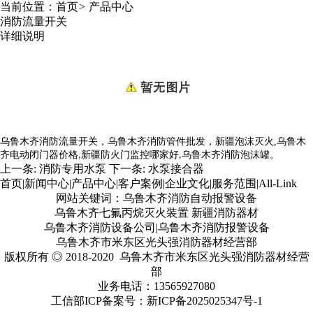
当前位置：
首页
>
产品中心
消防流量开关
详细说明
乌鲁木齐消防流量开关，乌鲁木齐消防管件批发，新疆泡沫灭火
,
乌鲁木
齐电动闭门器价格
新疆防火门监控哪家好
乌鲁木齐消防泡沫罐。
,
,
上一条:
消防专用水泵
下一条:
水泵接合器
首页
|
新闻中心
|
产品中心
|
客户案例
|
企业文化
|
服务范围
|
All-Link
网站关键词：乌鲁木齐消防自动报警设备
乌鲁木齐七氟丙烷灭火装置 新疆消防器材
乌鲁木齐消防设备公司|乌鲁木齐消防报警设备
乌鲁木齐市米东区光头强消防器材经营部
版权所有 ◎ 2018-2020 乌鲁木齐市米东区光头强消防器材经营
部
业务电话：13565927080
工信部ICP备案号：
新ICP备2025025347号
-1