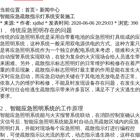
当前位置：
首页
>
新闻中心
智能应急疏散指示灯系统安装施工
* 来源: * 作者: xjdhd * 发表时间: 2020-06-06 20:29:03 * 浏览: 390
1
、传统应急照明存在的问题
传统的应急照明系统是采用自带蓄电池的应急照明灯具组成的应
急照明系统，这种系统一般采用双电源供电的方式。这种方案只
是将应急照明系统作为一个独立的配电系统来考虑，很难和火灾
自动报警系统实现联动，在较为复杂的火灾现场会给人员逃生带
来困难。另外，疏散指示标志照明灯的日常维护和检修存在着严
重的滞后现象，疏散指示标志照明灯最主要的作用是能在发生火
灾时应急启动，而应急启动的关键在于其电池充放电是否正常。
依靠人力的维护和检修，不能及时发现设备存在问题，在发生火
灾时往往会给逃生疏散指示带来许多盲区，满足不了火灾逃生的
要求。
2
、
智能应急照明系统
的工作原理
智能应急照明系统能与火灾报警系统联动，在消防控制室确认火
灾信号后
.
智能应急照明系统能及时自动点亮疏散区域内的应急
照明灯具，并能对现场每个应急照明、疏散指示灯进行编程控
制，可使疏散指示以光流的形式，动态指示逃生路径，这样在烟