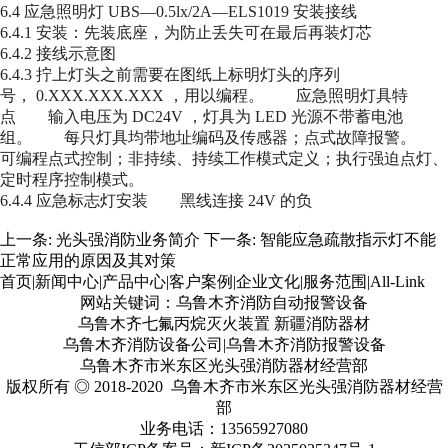
6.4
应急照明灯
UBS—0.5lx/2A—ELS1019
安装接线
6.4.1
安装：先装底座，为防止丢失可在最后再装灯芯
6.4.2
接线示意图
6.4.3
拧上灯头之前需要在图纸上标明灯头的序列
号，
0.XXX.XXX.XXX
，用以编程。 应急照明灯具特
点 输入电压为
DC24V
，灯具为
LED
光源不带蓄电池
组。 每只灯具均带地址编码及传感器；点式故障报警。
可编程点式控制；非持续、持续工作模式定义；执行强迫点灯、
定时程序控制模式。
6.4.4
应急标志灯安装 黑线连接
24V
的负
上一条:
光头强消防业务简介
下一条:
智能应急疏散指示灯不能
正常应用的原因及其对策
首页
|
新闻中心
|
产品中心
|
客户案例
|
企业文化
|
服务范围
|
All-Link
网站关键词：乌鲁木齐消防自动报警设备
乌鲁木齐七氟丙烷灭火装置 新疆消防器材
乌鲁木齐消防设备公司|乌鲁木齐消防报警设备
乌鲁木齐市米东区光头强消防器材经营部
版权所有 ◎ 2018-2020 乌鲁木齐市米东区光头强消防器材经营
部
业务电话：13565927080