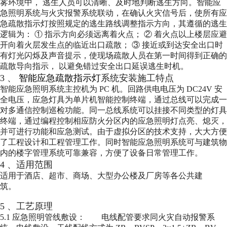
雾环境中，
逃生人员可以清晰、及时地判断逃生方向。智能应
急照明系统与火灾报警系统联动，在确认火灾信号后，使所有应
急疏散指示灯按照规定的逃生路线调整指示方向，其遵循的逃生
逻辑为：
①
指示方向必须远离着火点；
②
着火点以上楼层应避
开向着火层发生点的临近出口疏散；
③
接近或到达安全出口时
有灯光闪烁及声音提示，使现场疏散人员在第一时间得到正确的
疏散导向指示，
以避免错过安全出口延误逃生时机。
3
、
智能应急疏散指示灯
系统安装施工特点
智能应急照明系统主控机为
PC
机。回路供电电压为
DC24V
安
全电压，应急灯具为单片机智能控制终端，通过总线可以完成一
对多通信控制巡检功能。同一总线系统可以挂接不同类型的灯具
终端，通过编程控制相应防火分区内的应急照明灯点亮、熄灭，
并可进行功能和应急测试。由于虚拟分区的技术支持，大大方便
了工程设计和工程管理工作。同时智能应急照明系统可与建筑物
内的楼字管理系统可靠兼容，方便了设备日常管理工作。
4
、适用范围
适用于酒店、超市、商场、大型办公楼及厂房等各公共建
筑。
5
、工艺原理
5.1
应急照明管线敷设： 电线配管要求同火灾自动报警系