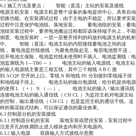
6.2
施工方法及要点： 智能（直流）主站的安装及接线
电源主机安装：电源主机是整个设备的备电提供中心。具有自动
切换功能。在安装调试过程，由于主电的不稳定，所以要求安装
过程中注意保护电池组。落地安装。 蓄电池组的安装：蓄电
池组安装过程中，要求电池搬运过程都应该保持端子向上，不能
倒置。电池安装时，一层一层整齐排列的码放到电源主机的机柜
中。 智能（直流）电池主站的内部接线蓄电池之间的连
线，
蓄电池监控线接线：为避免危险起见，每层电池暂不连，
拉开电池主保险，电池监控线未使用时不插入。电池监测线：电
池监测线为
1—TB0
～
1
电池主站的输入电源线：电池主站
的输入电源线主要是三相五线，其中三个相线
A B C
接
到
ACQF
空开的上口。零线
N
和地线
PE
分别接到零线端子排
和地线端子排上。 电池主站的输出电源线：给分机提供电源
的使用
L
（
+
）
N
（
—
）。 电池主站的输入
/
输出通讯线
连接电池主站的输入通信线（
CH CL
）为监控主机对电源主站
的控制，输出通信线（
CH CL
）也是监控主机的通信干线。这
样的菊花链式结构，可以保证通信的最佳效果。
6.3
控制器分机的安装接线
6.3.1
控制器分机的安装 落地安装或壁挂安装，安装过程中
注意开孔的铁屑防止进入模块盒内和开关电源内。
6.3.2
输入电源 双路输入方式接线示意图