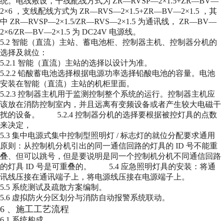
统。电线敷设，干线配线方式为
ZR—RVSP—2×1.5+ZR—BV—
2×6
，支线配线方式为
ZR—RVS—2×1.5+ZR—BV—2×1.5
，其
中
ZR—RVSP—2×1.5/ZR—RVS—2×1.5
为通讯线，
ZR—BV—
2×6/ZR—BV—2×1.5
为
DC24V
电源线。
5.2
智能（直流）主站、蓄电池柜、控制器主机、控制器分机的
选择及就位：
5.2.1
智能（直流）主站的选择以设计为准。
5.2.2
铅酸蓄电池选择根据电源功率选择铅酸电池的容量。电池
安装在智能（直流）主站的机柜里面。
5.2.3
控制器主机用于监测控制整个系统的运行。控制器主机应
该放在消防控制室内，并且远离有变频设备或者产生较大电磁干
扰的设备。
5.2.4
控制器分机的选择要根据被控灯具的点数
来决定，
5.3
集中电源式集中控制型照明灯
/
标志灯的就位分配要求通用
原则：从控制机分机引出的同一通信回路的灯具的
ID
号不能重
叠、但可以跳号，但是要说明是同一个控制机分机不同通信回路
的灯具
ID
号是可重叠的。
5.4
应急照明灯具的安装：将通
讯线压接在通讯端子上，将电源线压接在电源端子上。
5.5
系统测试及疏散方案编制。
5.6
虚拟防火分区划分与消防自动报警系统联动。
6
、施工工艺流程
6.1
系统构成