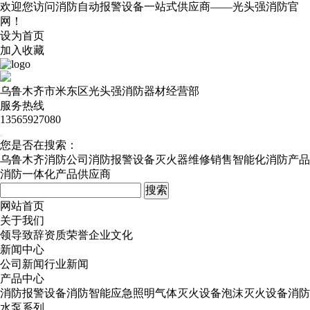
欢迎您访问消防自动报警设备一站式供应商——光头强消防官
网！
设为首页
加入收藏
乌鲁木齐市米东区光头强消防器材经营部
服务热线
13565927080
您是否在搜索：
乌鲁木齐消防公司
消防报警设备
灭火器维修销售
智能化消防产品
消防一体化产品供应商
网站首页
关于我们
领导致辞
资质荣誉
企业文化
新闻中心
公司新闻
行业新闻
产品中心
消防报警设备
消防智能应急照明
气体灭火设备
泡沫灭火设备
消防
水泵系列