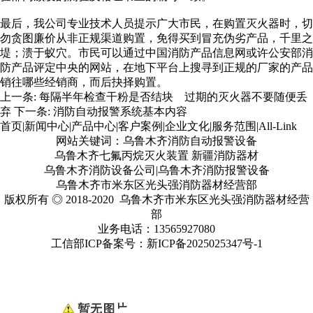
最后，我公司专业技术人员提示广大市民，在购置灭火器时，切
勿贪图廉价从非正规渠道购置，免得买到冒充伪劣产品，千里之
堤；溃于蚁穴。市民可以通过中国消防产品信息网或许公安部消
防产品评定中央的网站，在地下平台上搜寻到正规的厂家的产品
销往哪些经销商，而后抉择购置。
上一条:
每隔半年检查干粉是否结块 过期的灭火器不要随便丢
弃
下一条:
消防自动报警系统基本内容
首页
|
新闻中心
|
产品中心
|
客户案例
|
企业文化
|
服务范围
|
All-Link
网站关键词：乌鲁木齐消防自动报警设备
乌鲁木齐七氟丙烷灭火装置 新疆消防器材
乌鲁木齐消防设备公司|乌鲁木齐消防报警设备
乌鲁木齐市米东区光头强消防器材经营部
版权所有 ◎ 2018-2020 乌鲁木齐市米东区光头强消防器材经营
部
业务电话：13565927080
工信部ICP备案号：
新ICP备2025025347号
-1