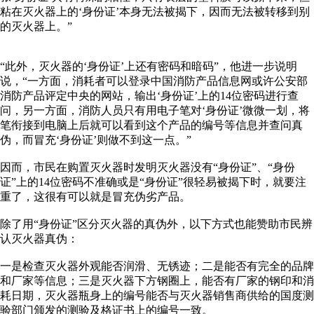
粘在灭火器上的‘身份证’本身无法被揭下，因而无法被转移到别
的灭火器上。”
“此外，灭火器的‘身份证’上还有密码和暗码”，他进一步说明
说，“一方面，消耗者可以登录中国消防产品信息网或许公安部
消防产品评定中央的网站，输出‘身份证’上的14位密码进行查
问，另一方面，消防人员只有用电子笔对‘身份证’微微一划，将
笔衔接到电脑上后就可以看到这个产品的编号等信息并查问真
伪，而冒充‘身份证’则做不到这一点。”
因而，市民在购置灭火器时发明灭火器没有“身份证”、“身份
证”上的14位密码不准确或是“身份证”很轻易被揭下时，就要注
重了，这很有可以就是冒充伪劣产品。
除了用“身份证”区分灭火器的真伪外，以下方式也能赞助市民辨
认灭火器真伪：
一是检查灭火器外观能否润滑、无锈迹；二是能否有完全的品牌
和厂家等信息；三是灭火器下方钢圈上，能否有厂家的钢印和消
耗日期，灭火器瓶身上的编号能否与灭火器销售商供给的国度测
验部门颁发的测验及格证书上的编号一致。