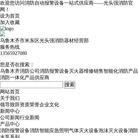
欢迎您访问消防自动报警设备一站式供应商——光头强消防官
网！
设为首页
加入收藏
乌鲁木齐市米东区光头强消防器材经营部
服务热线
13565927080
您是否在搜索：
乌鲁木齐消防公司
消防报警设备
灭火器维修销售
智能化消防产品
消防一体化产品供应商
网站首页
关于我们
领导致辞
资质荣誉
企业文化
新闻中心
公司新闻
行业新闻
产品中心
消防报警设备
消防智能应急照明
气体灭火设备
泡沫灭火设备
消防
水泵系列