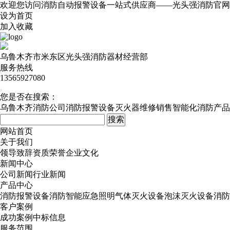
欢迎您访问消防自动报警设备一站式供应商——光头强消防官网
设为首页
加入收藏
乌鲁木齐市米东区光头强消防器材经营部
服务热线
13565927080
您是否在搜索：
乌鲁木齐消防公司
消防报警设备
灭火器维修销售
智能化消防产品
网站首页
关于我们
领导致辞
资质荣誉
企业文化
新闻中心
公司新闻
行业新闻
产品中心
消防报警设备
消防智能应急照明
气体灭火设备
泡沫灭火设备
消防
客户案例
成功案例
中标信息
服务范围