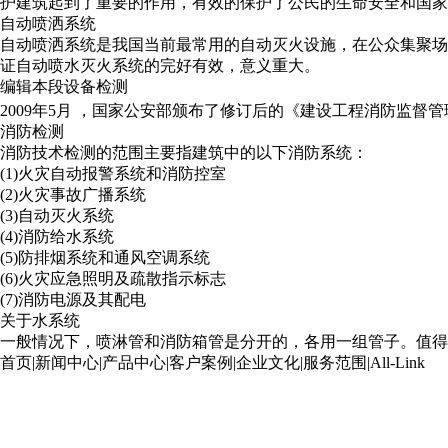
护建筑起到了重要的作用，有效的保护了公民的生命安全和国家
自动喷洒系统
自动喷洒系统是我国当前最常用的自动灭火设施，在公众集聚场
证自动喷水灭火系统的完好有效，意义重大。
编辑本段
设备检测
2009年5月 ，国家公安部颁布了修订后的《建设工程消防监
消防检测
消防技术检测的范围主要指建筑中的以下消防系统：
(1)火灾自动报警系统和消防控室
(2)火灾事故广播系统
(3)自动灭火系统
(4)消防给水系统
(5)防排烟系统和通风空调系统
(6)火灾应急照明及疏散指示标志
(7)消防电源及其配电
关于水系统
一般情况下，喷淋管和消防箱管是分开的，各用一组管子。值得
首页
|
新闻中心
|
产品中心
|
客户案例
|
企业文化
|
服务范围
|
All-Link