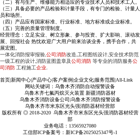
（二）有与生产、维修能力相适应的专业技术人员和技术工人。
（三）具备必要的产品检验和计量手段，有专门的检验、计量人
员和场所。
（四）产品应有国家标准、行业标准、地方标准或企业标准。
（五）完善的质量管理制度。
经营理念：立足实业、树立形象、参与投资、扩大影响、滚动发
展、回报社会 热忱欢迎广大用户前来洽谈业务，携手合作，共
展宏图。
一体化消防报审报验
,
公司消防
改造
,
工程图纸设计
,
安全技术防范
一级工程的设计
,
消防蓝图盖章及
公司消防
等专业的消防服务
公
司消防
工程施工
企业
.
首页
|
新闻中心
|
产品中心
|
客户案例
|
企业文化
|
服务范围
|
All-Link
网站关键词：乌鲁木齐消防自动报警设备
乌鲁木齐七氟丙烷灭火装置 新疆消防器材
乌鲁木齐消防设备公司|乌鲁木齐消防报警设备
乌鲁木齐市米东区光头强消防器材经营部
版权所有 ◎ 2018-2020 乌鲁木齐市米东区光头强消防器材经营
部
业务电话：13565927080
工信部ICP备案号：
新ICP备2025025347号
-1