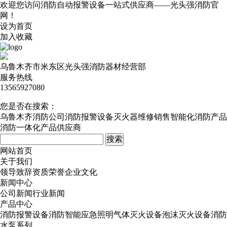
欢迎您访问消防自动报警设备一站式供应商——光头强消防官
网！
设为首页
加入收藏
乌鲁木齐市米东区光头强消防器材经营部
服务热线
13565927080
您是否在搜索：
乌鲁木齐消防公司
消防报警设备
灭火器维修销售
智能化消防产品
消防一体化产品供应商
网站首页
关于我们
领导致辞
资质荣誉
企业文化
新闻中心
公司新闻
行业新闻
产品中心
消防报警设备
消防智能应急照明
气体灭火设备
泡沫灭火设备
消防
水泵系列