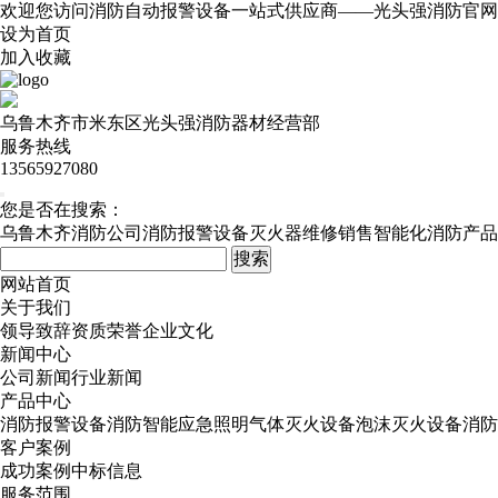
欢迎您访问消防自动报警设备一站式供应商——光头强消防官网
设为首页
加入收藏
乌鲁木齐市米东区光头强消防器材经营部
服务热线
13565927080
您是否在搜索：
乌鲁木齐消防公司
消防报警设备
灭火器维修销售
智能化消防产品
网站首页
关于我们
领导致辞
资质荣誉
企业文化
新闻中心
公司新闻
行业新闻
产品中心
消防报警设备
消防智能应急照明
气体灭火设备
泡沫灭火设备
消防
客户案例
成功案例
中标信息
服务范围