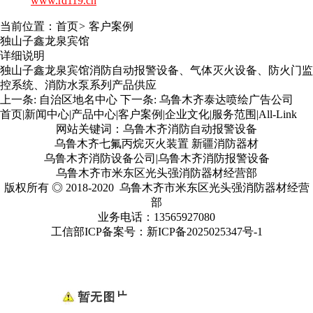
www.rd119.cn
当前位置：
首页
>
客户案例
独山子鑫龙泉宾馆
详细说明
独山子鑫龙泉宾馆消防自动报警设备、气体灭火设备、防火门监
控系统、消防水泵系列产品供应
上一条:
自治区地名中心
下一条:
乌鲁木齐泰达喷绘广告公司
首页
|
新闻中心
|
产品中心
|
客户案例
|
企业文化
|
服务范围
|
All-Link
网站关键词：乌鲁木齐消防自动报警设备
乌鲁木齐七氟丙烷灭火装置 新疆消防器材
乌鲁木齐消防设备公司|乌鲁木齐消防报警设备
乌鲁木齐市米东区光头强消防器材经营部
版权所有 ◎ 2018-2020 乌鲁木齐市米东区光头强消防器材经营
部
业务电话：13565927080
工信部ICP备案号：
新ICP备2025025347号
-1