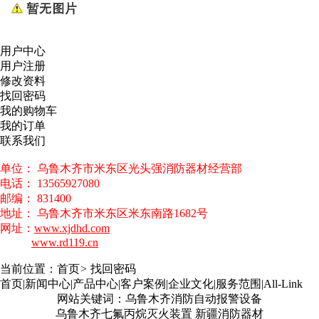
用户中心
用户注册
修改资料
找回密码
我的购物车
我的订单
联系我们
单位： 乌鲁木齐市米东区光头强消防器材经营部
电话： 13565927080
邮编： 831400
地址： 乌鲁木齐市米东区米东南路1682号
网址：
www.xjdhd.com
www.rd119.cn
当前位置：
首页
>
找回密码
首页
|
新闻中心
|
产品中心
|
客户案例
|
企业文化
|
服务范围
|
All-Link
网站关键词：乌鲁木齐消防自动报警设备
乌鲁木齐七氟丙烷灭火装置 新疆消防器材