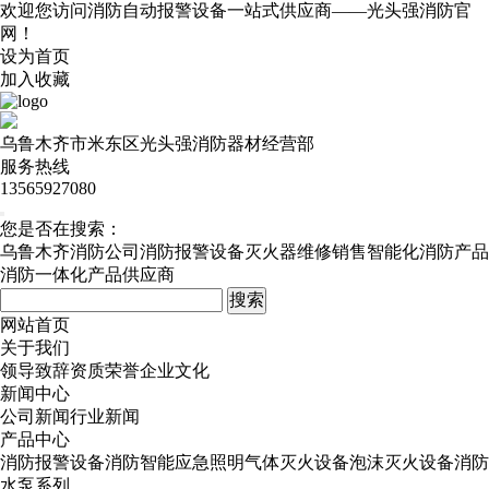
欢迎您访问消防自动报警设备一站式供应商——光头强消防官
网！
设为首页
加入收藏
乌鲁木齐市米东区光头强消防器材经营部
服务热线
13565927080
您是否在搜索：
乌鲁木齐消防公司
消防报警设备
灭火器维修销售
智能化消防产品
消防一体化产品供应商
网站首页
关于我们
领导致辞
资质荣誉
企业文化
新闻中心
公司新闻
行业新闻
产品中心
消防报警设备
消防智能应急照明
气体灭火设备
泡沫灭火设备
消防
水泵系列