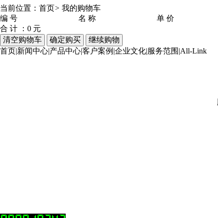
当前位置：
首页
>
我的购物车
编 号
名 称
单 价
合 计 ：
0
元
首页
|
新闻中心
|
产品中心
|
客户案例
|
企业文化
|
服务范围
|
All-Link